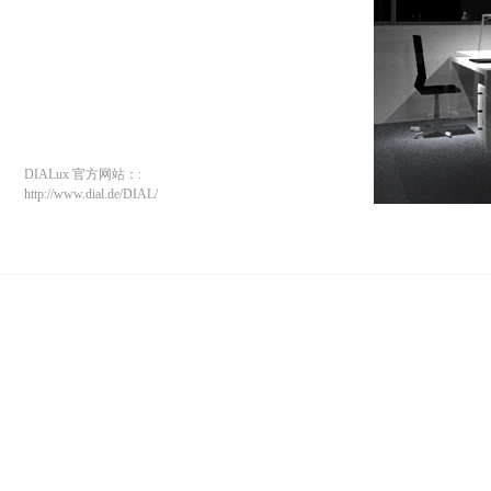
DIALux 官方网站：:
http://www.dial.de/DIAL/